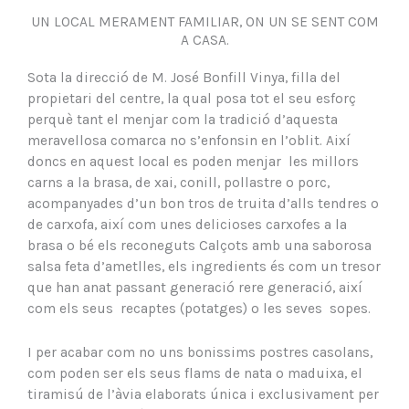
UN LOCAL MERAMENT FAMILIAR, ON UN SE SENT COM
A CASA.
Sota la direcció de M. José Bonfill Vinya, filla del
propietari del centre, la qual posa tot el seu esforç
perquè tant el menjar com la tradició d’aquesta
meravellosa comarca no s’enfonsin en l’oblit. Així
doncs en aquest local es poden menjar les millors
carns a la brasa, de xai, conill, pollastre o porc,
acompanyades d’un bon tros de truita d’alls tendres o
de carxofa, així com unes delicioses carxofes a la
brasa o bé els reconeguts Calçots amb una saborosa
salsa feta d’ametlles, els ingredients és com un tresor
que han anat passant generació rere generació, així
com els seus recaptes (potatges) o les seves sopes.
I per acabar com no uns bonissims postres casolans,
com poden ser els seus flams de nata o maduixa, el
tiramisú de l’àvia elaborats única i exclusivament per