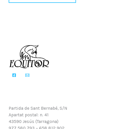
Partida de Sant Bernabé, S/N
Apartat postal: n. 41
43590 Jesús (Tarragona)
977 580 793 – 658 812 902