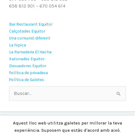
658 812 901 – 670 054 614
Bar Restaurant Equitor
Calçotades Equitor
Una comunió diferent
La hipica
La Ramaderia El Hacha
Xatonades Equitor
Desuadores Equitor
Política de privadesa
Política de Galetes
Buscar
por:
Copyright © 2026 Hipica Equitor
Aquest lloc web utilitza galetes per millorar la teva
experiència. Suposem que estàs d'acord amb això.