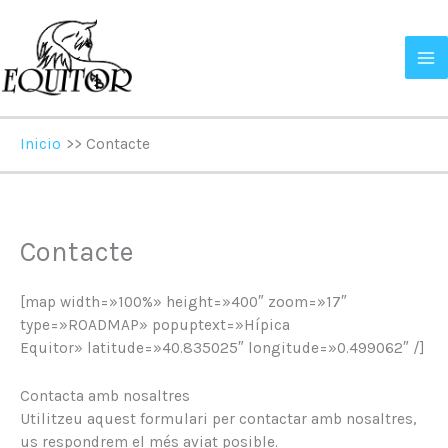
Ir
al
contenido
Inicio
Contacte
Contacte
[map width=»100%» height=»400″ zoom=»17″
type=»ROADMAP» popuptext=»Hípica
Equitor» latitude=»40.835025″ longitude=»0.499062″ /]
Contacta amb nosaltres
Utilitzeu aquest formulari per contactar amb nosaltres,
us respondrem el més aviat posible.